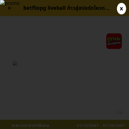
betflixpg liveball ก้าวสู่สปอร์ตโหวตแ
x
ละรีวิวเว็บบอลสดอันดับหนึ่ง msn รับประ
กันความมันส์
1/4
ระยะเวลาราคาพิเศษ
01/10/2567 - 31/10/2567