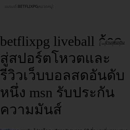
แบรนด์:
BETFLIXPG
หมวดหมู่:
betflixpg liveball ก้าว
...อ่านเพิ่มเติม
สู่สปอร์ตโหวตและ
รีวิวเว็บบอลสดอันดับ
หนึ่ง msn รับประกัน
ความมันส์